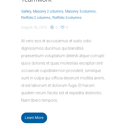
Gallery
Masonry 2 columns
Masonry 3 columns
Portfolio 2 columns
Portfolio 3 columns
August 18, 2015
0
0
At vero eos et accusamus et iusto odio
dignissimos ducimus qui blanditiis
praesentium voluptatum deleniti atque corrupti
quos dolores et quas molestias excepturi sint
occaecati cupiditate non provident, similique
sunt in culpa qui officia deserunt mollitia animi,
id est laborum et dolorum fuga. Et harum
quidem rerum facilis est et expedita distinctio.
Nam libero tempore,
Learn More