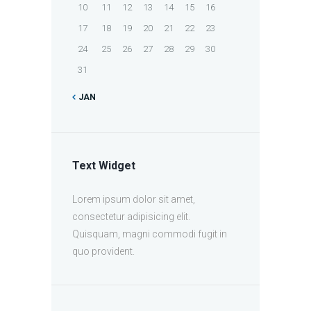
10
11
12
13
14
15
16
17
18
19
20
21
22
23
24
25
26
27
28
29
30
31
JAN
Text Widget
Lorem ipsum dolor sit amet,
consectetur adipisicing elit.
Quisquam, magni commodi fugit in
quo provident.