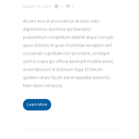
August 18, 2015
0
0
At vero eos et accusamus et iusto odio
dignissimos ducimus qui blanditiis
praesentium voluptatum deleniti atque corrupti
quos dolores et quas molestias excepturi sint
occaecati cupiditate non provident, similique
sunt in culpa qui officia deserunt mollitia animi,
id est laborum et dolorum fuga. Et harum
quidem rerum facilis est et expedita distinctio.
Nam libero tempore,
Learn More