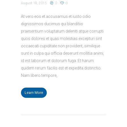
August 18, 2015
0
0
At vero eos et accusamus et iusto odio
dignissimos ducimus qui blanditiis
praesentium voluptatum deleniti atque corrupti
quos dolores et quas molestias excepturi sint
occaecati cupiditate non provident, similique
sunt in culpa qui officia deserunt mollitia animi,
id est laborum et dolorum fuga. Et harum
quidem rerum facilis est et expedita distinctio.
Nam libero tempore,
Learn More