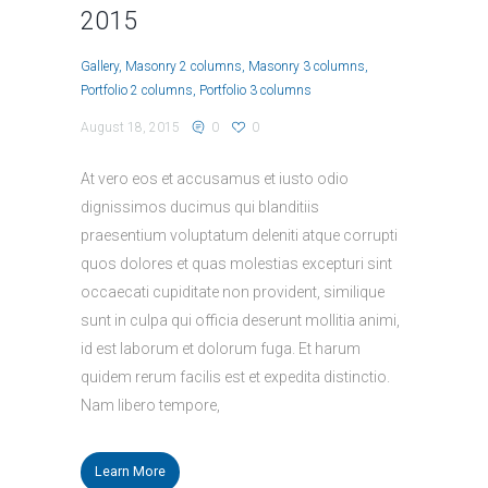
2015
Gallery
Masonry 2 columns
Masonry 3 columns
Portfolio 2 columns
Portfolio 3 columns
August 18, 2015
0
0
At vero eos et accusamus et iusto odio
dignissimos ducimus qui blanditiis
praesentium voluptatum deleniti atque corrupti
quos dolores et quas molestias excepturi sint
occaecati cupiditate non provident, similique
sunt in culpa qui officia deserunt mollitia animi,
id est laborum et dolorum fuga. Et harum
quidem rerum facilis est et expedita distinctio.
Nam libero tempore,
Learn More