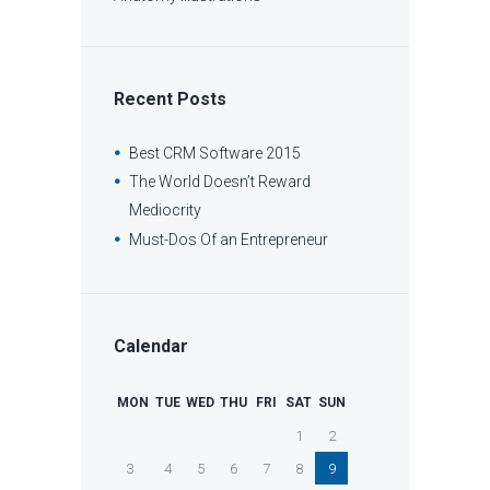
Recent Posts
Best CRM Software 2015
The World Doesn’t Reward
Mediocrity
Must-Dos Of an Entrepreneur
Calendar
MON
TUE
WED
THU
FRI
SAT
SUN
1
2
3
4
5
6
7
8
9