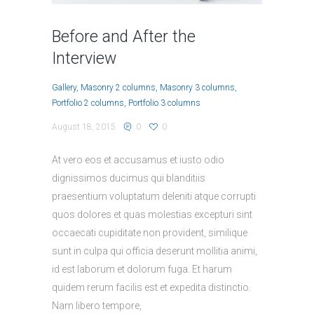
Before and After the
Interview
Gallery
Masonry 2 columns
Masonry 3 columns
Portfolio 2 columns
Portfolio 3 columns
August 18, 2015
0
0
At vero eos et accusamus et iusto odio
dignissimos ducimus qui blanditiis
praesentium voluptatum deleniti atque corrupti
quos dolores et quas molestias excepturi sint
occaecati cupiditate non provident, similique
sunt in culpa qui officia deserunt mollitia animi,
id est laborum et dolorum fuga. Et harum
quidem rerum facilis est et expedita distinctio.
Nam libero tempore,